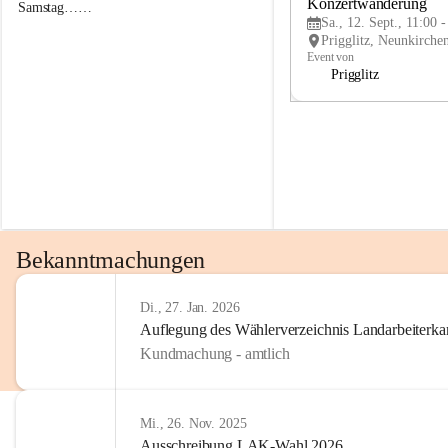
g
g
Konzertwanderung
Samstag……
g
g
Sa., 12. Sept., 11:00 
l
l
i
i
Event von
t
t
Prigglitz
z
z
Bekanntmachungen
Di., 27. Jan. 2026
Auflegung des Wählerverzeichnis Landarbeiter
Kundmachung - amtlich
Mi., 26. Nov. 2025
Ausschreibung LAK-Wahl 2026