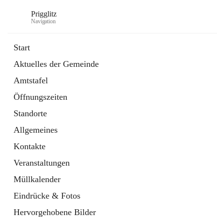
Prigglitz
Navigation
Start
Aktuelles der Gemeinde
öffnet
Amtstafel
Amtstafel
in
Externe Webseite
neuem
Öffnungszeiten
Tab
öffnet
Gemeindezeitung
in
Ordner
Standorte
neuem
Tab
Allgemeines
Kontakte
Veranstaltungen
Müllkalender
Eindrücke & Fotos
Hervorgehobene Bilder