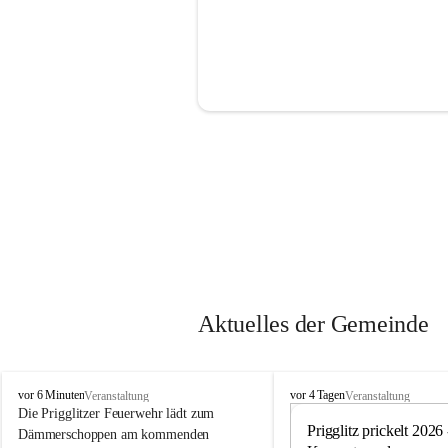
Aktuelles der Gemeinde
P
P
vor 6 Minuten
vor 4 Tagen
Veranstaltung
Veranstaltung
r
r
Die Prigglitzer Feuerwehr lädt zum 
i
i
Prigglitz prickelt 2026 -
Dämmerschoppen am kommenden 