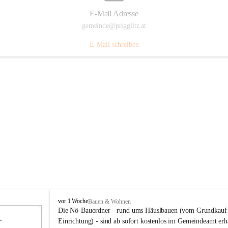
E-Mail Adresse
gemeinde@prigglitz.at
E-Mail schreiben
P
vor 1 Woche
Bauen & Wohnen
r
Die Nö-Bauordner - rund ums Häuslbauen (vom Grundkauf b
 
i
12
Einrichtung) - sind ab sofort kostenlos im Gemeindeamt erhä