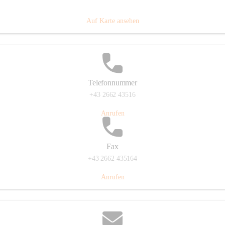
Prigglitz 39, 2640 Prigglitz, AUT
Auf Karte ansehen
Telefonnummer
+43 2662 43516
Anrufen
Fax
+43 2662 435164
Anrufen