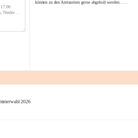
g
SEP
können zu den Amtszeiten gerne abgeholt werden……
g
- 17:00
l
Prigglitz, Neunkirchen, Niederösterreich, AUT
i
t
z
kammerwahl 2026