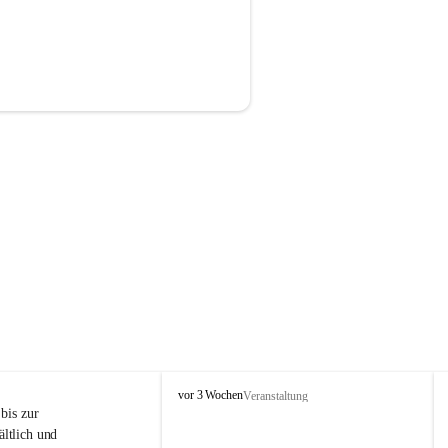
P
vor 3 Wochen
Veranstaltung
r
is zur 
i
ltlich und 