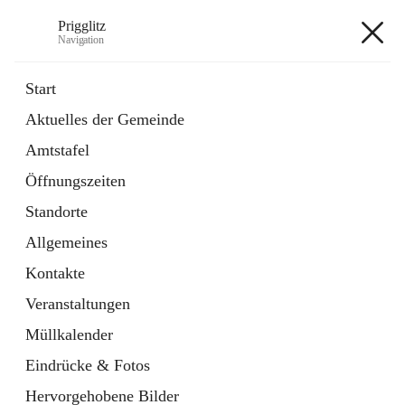
Prigglitz
Navigation
Prigglitz
Start
Aktuelles der Gemeinde
öffnet
Amtstafel
Amtstafel
in
Externe Webseite
neuem
Öffnungszeiten
Tab
öffnet
Gemeindezeitung
in
Ordner
Standorte
neuem
Tab
Allgemeines
+8
Kontakte
Veranstaltungen
Müllkalender
Eindrücke & Fotos
Hauptadresse
Hervorgehobene Bilder