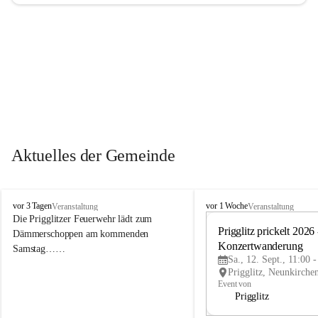
Aktuelles der Gemeinde
P
P
vor 3 Tagen
vor 1 Woche
Veranstaltung
Veranstaltung
r
r
Die Prigglitzer Feuerwehr lädt zum 
i
i
Prigglitz prickelt 2026 -
Dämmerschoppen am kommenden 
g
g
Konzertwanderung
Samstag……
g
g
Sa., 12. Sept., 11:00 
l
l
i
i
Event von
t
t
Prigglitz
z
z