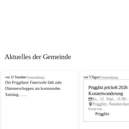
Aktuelles der Gemeinde
P
P
vor 11 Stunden
vor 5 Tagen
Veranstaltung
Veranstaltung
r
r
Die Prigglitzer Feuerwehr lädt zum 
i
i
Prigglitz prickelt 2026 -
Dämmerschoppen am kommenden 
g
g
Konzertwanderung
Samstag……
g
g
Sa., 12. Sept., 11:00 
l
l
i
i
Event von
t
t
Prigglitz
z
z