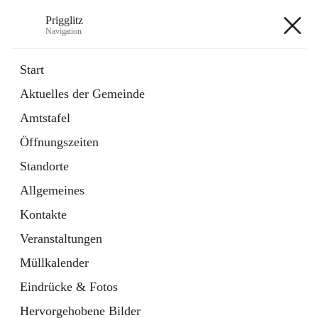
Prigglitz
Navigation
Prigglitz
Start
Aktuelles der Gemeinde
öffnet
Amtstafel
Amtstafel
in
Externe Webseite
neuem
Öffnungszeiten
Tab
öffnet
Gemeindezeitung
in
Ordner
Standorte
neuem
Tab
Allgemeines
+8
Kontakte
Veranstaltungen
Müllkalender
Eindrücke & Fotos
Hauptadresse
Hervorgehobene Bilder