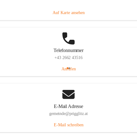
Prigglitz 39, 2640 Prigglitz, AUT
Auf Karte ansehen
Telefonnummer
+43 2662 43516
Anrufen
E-Mail Adresse
gemeinde@prigglitz.at
E-Mail schreiben