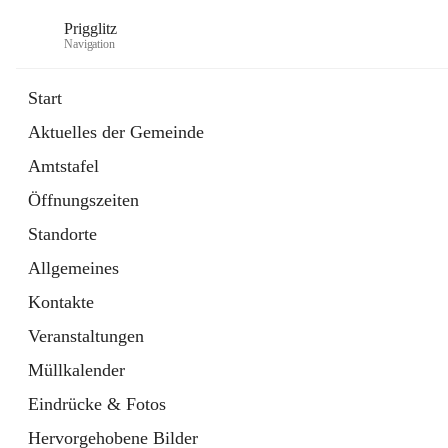
Prigglitz
Navigation
Start
Aktuelles der Gemeinde
öffnet
Amtstafel
Amtstafel
in
Externe Webseite
neuem
Öffnungszeiten
Tab
öffnet
Gemeindezeitung
in
Ordner
Standorte
neuem
Tab
Allgemeines
Kontakte
Veranstaltungen
Müllkalender
Eindrücke & Fotos
Hervorgehobene Bilder