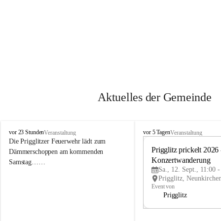
Aktuelles der Gemeinde
P
P
vor 23 Stunden
vor 5 Tagen
Veranstaltung
Veranstaltung
r
r
Die Prigglitzer Feuerwehr lädt zum 
i
i
Prigglitz prickelt 2026 -
Dämmerschoppen am kommenden 
g
g
Konzertwanderung
Samstag……
g
g
Sa., 12. Sept., 11:00 
l
l
i
i
Event von
t
t
Prigglitz
z
z