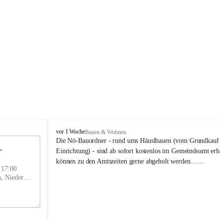
P
vor 1 Woche
Bauen & Wohnen
r
Die Nö-Bauordner - rund ums Häuslbauen (vom Grundkauf b
 
i
12
Einrichtung) - sind ab sofort kostenlos im Gemeindeamt erhä
g
SEP
können zu den Amtszeiten gerne abgeholt werden……
g
- 17:00
l
Prigglitz, Neunkirchen, Niederösterreich, AUT
i
t
z