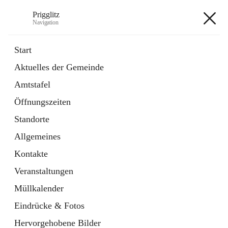
Prigglitz
Navigation
Prigglitz
Start
Aktuelles der Gemeinde
öffnet
Amtstafel
Amtstafel
in
Externe Webseite
neuem
Öffnungszeiten
Tab
öffnet
Gemeindezeitung
in
Ordner
Standorte
neuem
Tab
Allgemeines
+8
Kontakte
Veranstaltungen
Müllkalender
Eindrücke & Fotos
Hauptadresse
Hervorgehobene Bilder