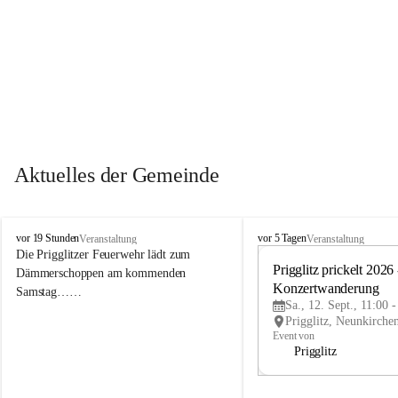
Aktuelles der Gemeinde
P
P
vor 19 Stunden
vor 5 Tagen
Veranstaltung
Veranstaltung
r
r
Die Prigglitzer Feuerwehr lädt zum 
i
i
Prigglitz prickelt 2026 -
Dämmerschoppen am kommenden 
g
g
Konzertwanderung
Samstag……
g
g
Sa., 12. Sept., 11:00 
l
l
i
i
Event von
t
t
Prigglitz
z
z