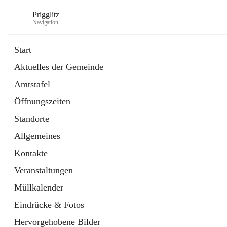
Prigglitz
Navigation
Start
Aktuelles der Gemeinde
öffnet
Amtstafel
Amtstafel
in
Externe Webseite
neuem
Öffnungszeiten
Tab
öffnet
Gemeindezeitung
in
Ordner
Standorte
neuem
Tab
Allgemeines
Kontakte
Veranstaltungen
Müllkalender
Eindrücke & Fotos
Hervorgehobene Bilder