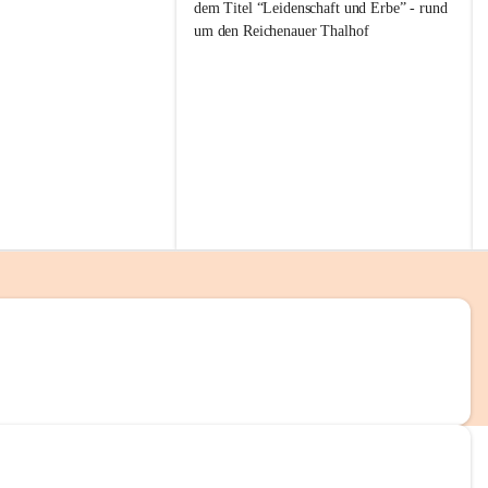
g
dem Titel “Leidenschaft und Erbe” - rund 
g
um den Reichenauer Thalhof
l
i
t
z