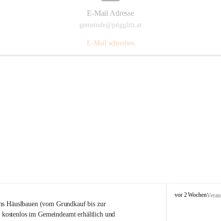
E-Mail Adresse
gemeinde@prigglitz.at
E-Mail schreiben
P
vor 2 Wochen
Veran
r
s Häuslbauen (vom Grundkauf bis zur 
i
rt kostenlos im Gemeindeamt erhältlich und 