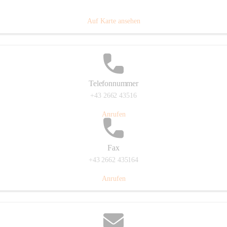
Prigglitz 39, 2640 Prigglitz, AUT
Auf Karte ansehen
Telefonnummer
+43 2662 43516
Anrufen
Fax
+43 2662 435164
Anrufen