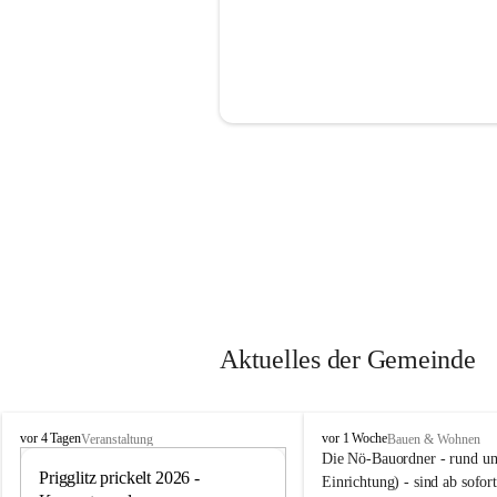
Aktuelles der Gemeinde
P
P
vor 4 Tagen
vor 1 Woche
Veranstaltung
Bauen & Wohnen
r
r
Die Nö-Bauordner - rund um
i
Prigglitz prickelt 2026 - 
i
12
Einrichtung) - sind ab sofo