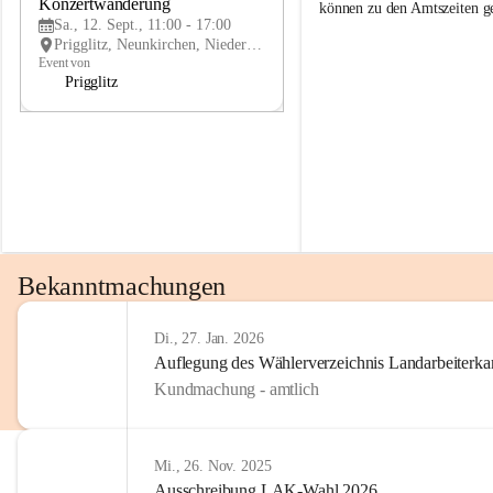
g
g
Konzertwanderung
SEP
können zu den Amtszeiten 
g
g
Sa., 12. Sept., 11:00 - 17:00
l
l
Prigglitz, Neunkirchen, Niederösterreich, AUT
i
i
Event von
t
t
Prigglitz
z
z
Bekanntmachungen
Di., 27. Jan. 2026
Auflegung des Wählerverzeichnis Landarbeiter
Kundmachung - amtlich
Mi., 26. Nov. 2025
Ausschreibung LAK-Wahl 2026