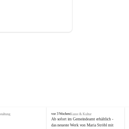
P
vor 3 Wochen
staltung
Kunst & Kultur
r
Ab sofort im Gemeindeamt erhältlich - 
i
das neueste Werk von Maria Ströbl mit 