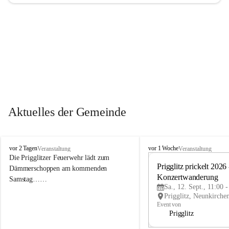
Aktuelles der Gemeinde
P
P
vor 2 Tagen
vor 1 Woche
Veranstaltung
Veranstaltung
r
r
Die Prigglitzer Feuerwehr lädt zum 
i
i
Prigglitz prickelt 2026 -
Dämmerschoppen am kommenden 
g
g
Konzertwanderung
Samstag……
g
g
Sa., 12. Sept., 11:00 
l
l
i
i
Event von
t
t
Prigglitz
z
z