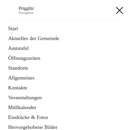
Prigglitz
Navigation
Prigglitz
Start
Aktuelles der Gemeinde
öffnet
Amtstafel
Amtstafel
in
Externe Webseite
neuem
Öffnungszeiten
Tab
öffnet
Gemeindezeitung
in
Ordner
Standorte
neuem
Tab
Allgemeines
+8
Kontakte
Veranstaltungen
Müllkalender
Eindrücke & Fotos
Hauptadresse
Hervorgehobene Bilder