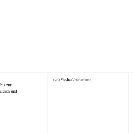
P
vor 3 Wochen
Veranstaltung
r
is zur 
i
ltlich und 
g
g
l
i
t
z