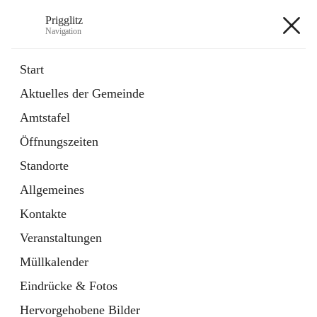
Prigglitz
Navigation
Prigglitz
Start
Aktuelles der Gemeinde
öffnet
Amtstafel
Amtstafel
in
Externe Webseite
neuem
Öffnungszeiten
Tab
öffnet
Gemeindezeitung
in
Ordner
Standorte
neuem
Tab
Allgemeines
+8
Kontakte
Veranstaltungen
Müllkalender
Eindrücke & Fotos
Hauptadresse
Hervorgehobene Bilder