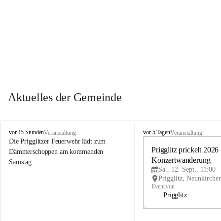
Aktuelles der Gemeinde
P
P
vor 15 Stunden
vor 5 Tagen
Veranstaltung
Veranstaltung
r
r
Die Prigglitzer Feuerwehr lädt zum 
i
i
Prigglitz prickelt 2026 -
Dämmerschoppen am kommenden 
g
g
Konzertwanderung
Samstag……
g
g
Sa., 12. Sept., 11:00 
l
l
i
i
Event von
t
t
Prigglitz
z
z