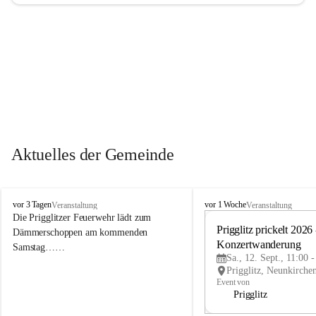
Aktuelles der Gemeinde
P
P
vor 3 Tagen
vor 1 Woche
Veranstaltung
Veranstaltung
r
r
Die Prigglitzer Feuerwehr lädt zum 
i
i
Prigglitz prickelt 2026 -
Dämmerschoppen am kommenden 
g
g
Konzertwanderung
Samstag……
g
g
Sa., 12. Sept., 11:00 
l
l
i
i
Event von
t
t
Prigglitz
z
z