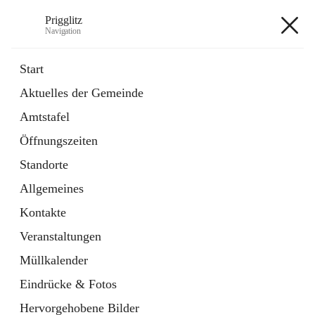
Prigglitz
Navigation
Prigglitz
Start
Aktuelles der Gemeinde
öffnet
Amtstafel
Amtstafel
in
Externe Webseite
neuem
Öffnungszeiten
Tab
öffnet
Gemeindezeitung
in
Ordner
Standorte
neuem
Tab
Allgemeines
+8
Kontakte
Veranstaltungen
Müllkalender
Eindrücke & Fotos
Hauptadresse
Hervorgehobene Bilder