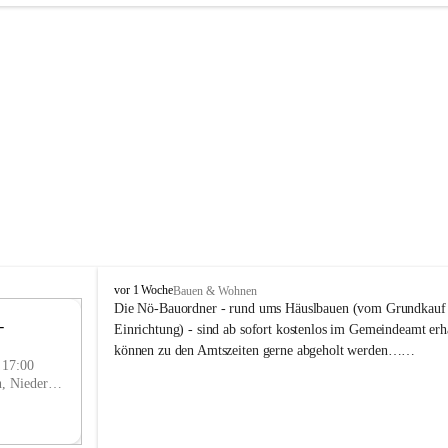
P
vor 1 Woche
Bauen & Wohnen
r
Die Nö-Bauordner - rund ums Häuslbauen (vom Grundkauf b
 
i
12
Einrichtung) - sind ab sofort kostenlos im Gemeindeamt erhä
g
SEP
können zu den Amtszeiten gerne abgeholt werden……
g
- 17:00
l
Prigglitz, Neunkirchen, Niederösterreich, AUT
i
t
z