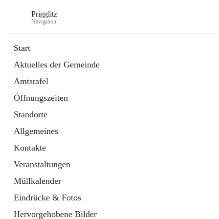
Prigglitz
Navigation
Start
Aktuelles der Gemeinde
öffnet
Amtstafel
Amtstafel
in
Externe Webseite
neuem
Öffnungszeiten
Tab
öffnet
Gemeindezeitung
in
Ordner
Standorte
neuem
Tab
Allgemeines
Kontakte
Veranstaltungen
Müllkalender
Eindrücke & Fotos
Hervorgehobene Bilder