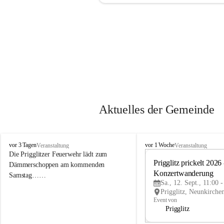
Aktuelles der Gemeinde
P
P
vor 3 Tagen
vor 1 Woche
Veranstaltung
Veranstaltung
r
r
Die Prigglitzer Feuerwehr lädt zum 
i
i
Prigglitz prickelt 2026 -
Dämmerschoppen am kommenden 
g
g
Konzertwanderung
Samstag……
g
g
Sa., 12. Sept., 11:00 
l
l
i
i
Event von
t
t
Prigglitz
z
z