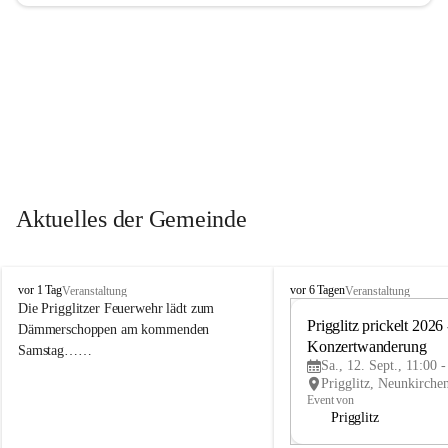
Aktuelles der Gemeinde
P
P
vor 1 Tag
vor 6 Tagen
Veranstaltung
Veranstaltung
r
r
Die Prigglitzer Feuerwehr lädt zum 
i
i
Prigglitz prickelt 2026 -
Dämmerschoppen am kommenden 
g
g
Konzertwanderung
Samstag……
g
g
Sa., 12. Sept., 11:00 
l
l
i
i
Event von
t
t
Prigglitz
z
z