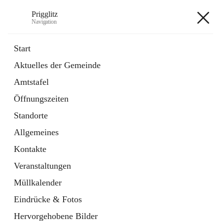
Prigglitz
Navigation
Prigglitz
Start
Aktuelles der Gemeinde
öffnet
Amtstafel
Amtstafel
in
Externe Webseite
neuem
Öffnungszeiten
Tab
öffnet
Gemeindezeitung
in
Ordner
Standorte
neuem
Tab
Allgemeines
+8
Kontakte
Veranstaltungen
Müllkalender
Eindrücke & Fotos
Hauptadresse
Hervorgehobene Bilder