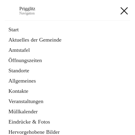
Prigglitz
Navigation
Prigglitz
Start
Aktuelles der Gemeinde
öffnet
Amtstafel
Amtstafel
in
Externe Webseite
neuem
Öffnungszeiten
Tab
öffnet
Gemeindezeitung
in
Ordner
Standorte
neuem
Tab
Allgemeines
+8
Kontakte
Veranstaltungen
Müllkalender
Eindrücke & Fotos
Hauptadresse
Hervorgehobene Bilder