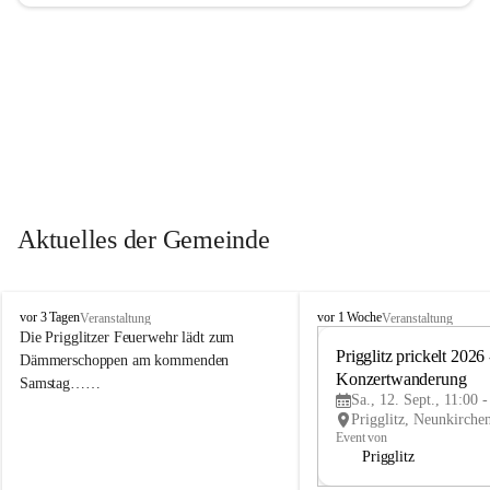
Aktuelles der Gemeinde
P
P
vor 3 Tagen
vor 1 Woche
Veranstaltung
Veranstaltung
r
r
Die Prigglitzer Feuerwehr lädt zum 
i
i
Prigglitz prickelt 2026 -
Dämmerschoppen am kommenden 
g
g
Konzertwanderung
Samstag……
g
g
Sa., 12. Sept., 11:00 
l
l
i
i
Event von
t
t
Prigglitz
z
z