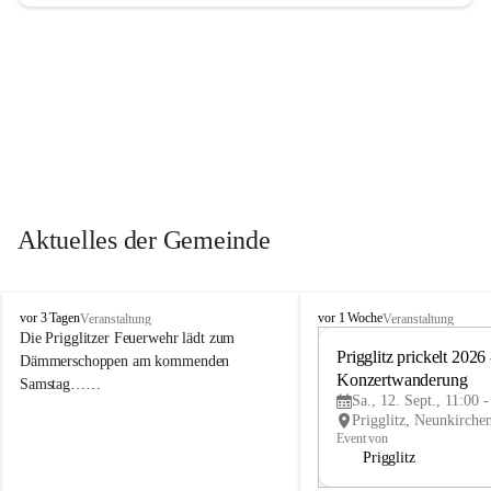
Aktuelles der Gemeinde
P
P
vor 3 Tagen
vor 1 Woche
Veranstaltung
Veranstaltung
r
r
Die Prigglitzer Feuerwehr lädt zum 
i
i
Prigglitz prickelt 2026 -
Dämmerschoppen am kommenden 
g
g
Konzertwanderung
Samstag……
g
g
Sa., 12. Sept., 11:00 
l
l
i
i
Event von
t
t
Prigglitz
z
z