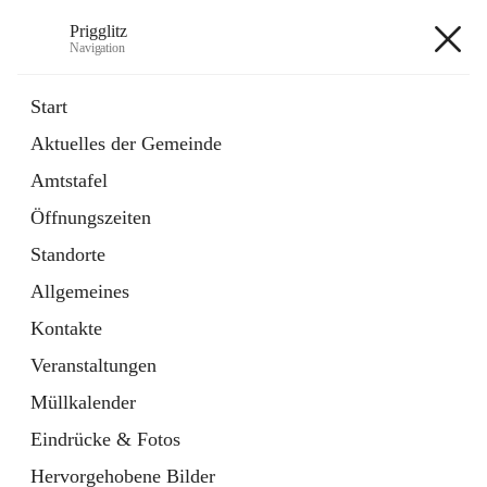
Prigglitz
Navigation
Prigglitz
Start
Aktuelles der Gemeinde
öffnet
Amtstafel
Amtstafel
in
Externe Webseite
neuem
Öffnungszeiten
Tab
öffnet
Gemeindezeitung
in
Ordner
Standorte
neuem
Tab
Allgemeines
+8
Kontakte
Veranstaltungen
Müllkalender
Eindrücke & Fotos
Hauptadresse
Hervorgehobene Bilder