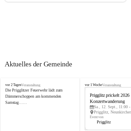
Aktuelles der Gemeinde
P
P
vor 2 Tagen
vor 1 Woche
Veranstaltung
Veranstaltung
r
r
Die Prigglitzer Feuerwehr lädt zum 
i
i
Prigglitz prickelt 2026 -
Dämmerschoppen am kommenden 
g
g
Konzertwanderung
Samstag……
g
g
Sa., 12. Sept., 11:00 
l
l
i
i
Event von
t
t
Prigglitz
z
z