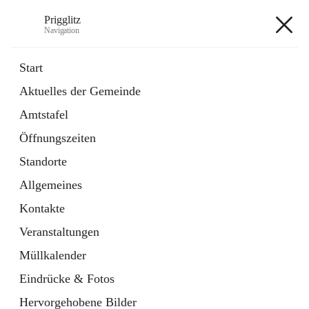
Prigglitz
Navigation
Prigglitz
Start
Aktuelles der Gemeinde
öffnet
Amtstafel
Amtstafel
in
Externe Webseite
neuem
Öffnungszeiten
Tab
öffnet
Gemeindezeitung
in
Ordner
Standorte
neuem
Tab
Allgemeines
+8
Kontakte
Veranstaltungen
Müllkalender
Eindrücke & Fotos
Hauptadresse
Hervorgehobene Bilder