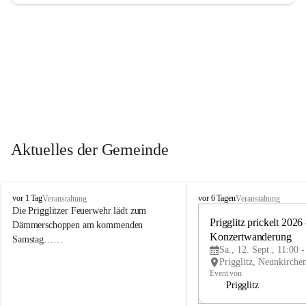
Aktuelles der Gemeinde
P
P
vor 1 Tag
vor 6 Tagen
Veranstaltung
Veranstaltung
r
r
Die Prigglitzer Feuerwehr lädt zum 
i
i
Prigglitz prickelt 2026 -
Dämmerschoppen am kommenden 
g
g
Konzertwanderung
Samstag……
g
g
Sa., 12. Sept., 11:00 
l
l
i
i
Event von
t
t
Prigglitz
z
z