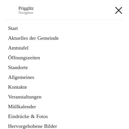
Prigglitz
Navigation
Prigglitz
Start
Aktuelles der Gemeinde
öffnet
Amtstafel
Amtstafel
in
Externe Webseite
neuem
Öffnungszeiten
Tab
öffnet
Gemeindezeitung
in
Ordner
Standorte
neuem
Tab
Allgemeines
+8
Kontakte
Veranstaltungen
Müllkalender
Eindrücke & Fotos
Hauptadresse
Hervorgehobene Bilder