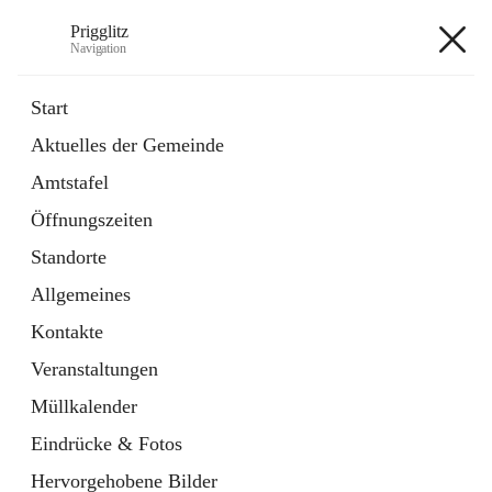
Prigglitz
Navigation
Prigglitz
Start
Aktuelles der Gemeinde
öffnet
Amtstafel
Amtstafel
in
Externe Webseite
neuem
Öffnungszeiten
Tab
öffnet
Gemeindezeitung
in
Ordner
Standorte
neuem
Tab
Allgemeines
+8
Kontakte
Veranstaltungen
Müllkalender
Eindrücke & Fotos
Hauptadresse
Hervorgehobene Bilder