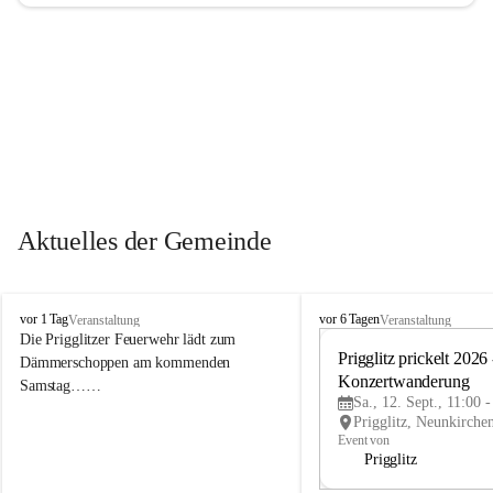
Aktuelles der Gemeinde
P
P
vor 1 Tag
vor 6 Tagen
Veranstaltung
Veranstaltung
r
r
Die Prigglitzer Feuerwehr lädt zum 
i
i
Prigglitz prickelt 2026 -
Dämmerschoppen am kommenden 
g
g
Konzertwanderung
Samstag……
g
g
Sa., 12. Sept., 11:00 
l
l
i
i
Event von
t
t
Prigglitz
z
z