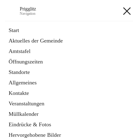
Prigglitz
Navigation
Prigglitz
Start
Aktuelles der Gemeinde
öffnet
Amtstafel
Amtstafel
in
Externe Webseite
neuem
Öffnungszeiten
Tab
öffnet
Gemeindezeitung
in
Ordner
Standorte
neuem
Tab
Allgemeines
+8
Kontakte
Veranstaltungen
Müllkalender
Eindrücke & Fotos
Hauptadresse
Hervorgehobene Bilder