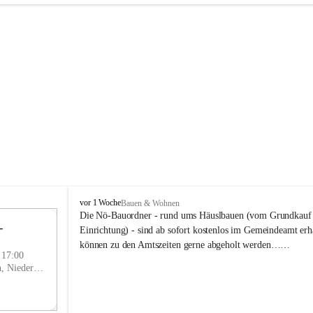
P
vor 1 Woche
Bauen & Wohnen
r
Die Nö-Bauordner - rund ums Häuslbauen (vom Grundkauf b
 
i
12
Einrichtung) - sind ab sofort kostenlos im Gemeindeamt erhä
g
SEP
können zu den Amtszeiten gerne abgeholt werden……
g
- 17:00
l
Prigglitz, Neunkirchen, Niederösterreich, AUT
i
t
z