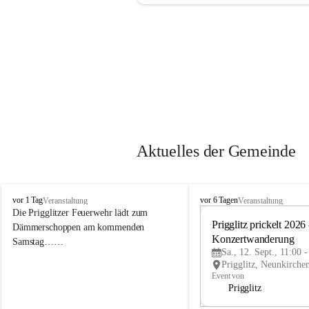
Aktuelles der Gemeinde
P
P
vor 1 Tag
vor 6 Tagen
Veranstaltung
Veranstaltung
r
r
Die Prigglitzer Feuerwehr lädt zum 
i
i
Prigglitz prickelt 2026 -
Dämmerschoppen am kommenden 
g
g
Konzertwanderung
Samstag……
g
g
Sa., 12. Sept., 11:00 
l
l
i
i
Event von
t
t
Prigglitz
z
z