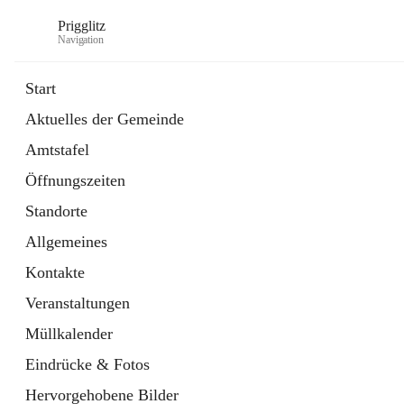
Prigglitz
Navigation
Start
Aktuelles der Gemeinde
öffnet
Amtstafel
Amtstafel
in
Externe Webseite
neuem
Öffnungszeiten
Tab
öffnet
Gemeindezeitung
in
Ordner
Standorte
neuem
Tab
Allgemeines
Kontakte
Veranstaltungen
Müllkalender
Eindrücke & Fotos
Hervorgehobene Bilder