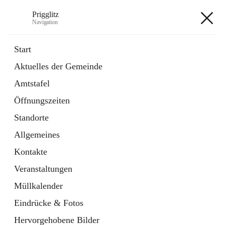
Prigglitz
Navigation
Prigglitz
Start
Aktuelles der Gemeinde
öffnet
Amtstafel
Amtstafel
in
Externe Webseite
neuem
Öffnungszeiten
Tab
öffnet
Gemeindezeitung
in
Ordner
Standorte
neuem
Tab
Allgemeines
+8
Kontakte
Veranstaltungen
Müllkalender
Eindrücke & Fotos
Hauptadresse
Hervorgehobene Bilder