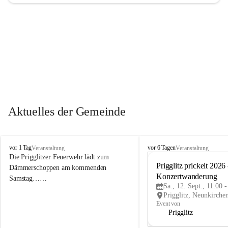
Aktuelles der Gemeinde
P
P
vor 1 Tag
vor 6 Tagen
Veranstaltung
Veranstaltung
r
r
Die Prigglitzer Feuerwehr lädt zum 
i
i
Prigglitz prickelt 2026 -
Dämmerschoppen am kommenden 
g
g
Konzertwanderung
Samstag……
g
g
Sa., 12. Sept., 11:00 
l
l
i
i
Event von
t
t
Prigglitz
z
z