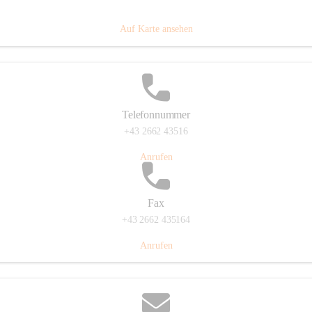
Prigglitz 39, 2640 Prigglitz, AUT
Auf Karte ansehen
Telefonnummer
+43 2662 43516
Anrufen
Fax
+43 2662 435164
Anrufen