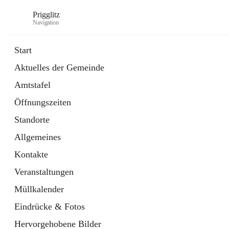
Prigglitz
Navigation
Start
Aktuelles der Gemeinde
öffnet
Amtstafel
Amtstafel
in
Externe Webseite
neuem
Öffnungszeiten
Tab
öffnet
Gemeindezeitung
in
Ordner
Standorte
neuem
Tab
Allgemeines
Kontakte
Veranstaltungen
Müllkalender
Eindrücke & Fotos
Hervorgehobene Bilder