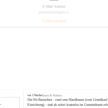
E-Mail Adresse
gemeinde@prigglitz.at
E-Mail schreiben
P
vor 1 Woche
Bauen & Wohnen
r
Die Nö-Bauordner - rund ums Häuslbauen (vom Grundkauf b
 
i
12
Einrichtung) - sind ab sofort kostenlos im Gemeindeamt erhä