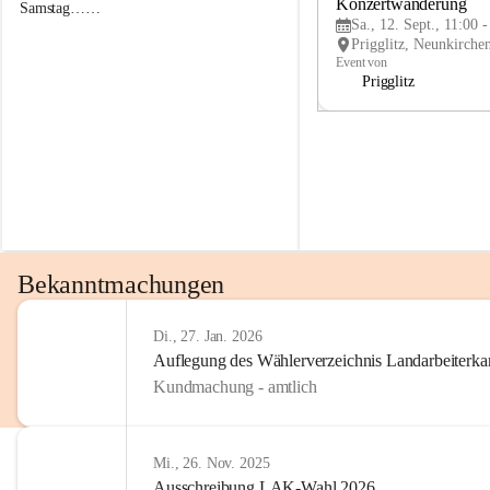
g
g
Konzertwanderung
Samstag……
g
g
Sa., 12. Sept., 11:00 
l
l
i
i
Event von
t
t
Prigglitz
z
z
Bekanntmachungen
Di., 27. Jan. 2026
Auflegung des Wählerverzeichnis Landarbeiter
Kundmachung - amtlich
Mi., 26. Nov. 2025
Ausschreibung LAK-Wahl 2026