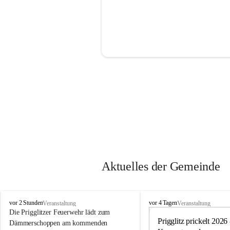
Aktuelles der Gemeinde
P
P
vor 2 Stunden
vor 4 Tagen
Veranstaltung
Veranstaltung
r
r
Die Prigglitzer Feuerwehr lädt zum 
i
i
Prigglitz prickelt 2026 -
Dämmerschoppen am kommenden 