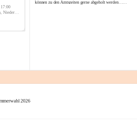
g
SEP
können zu den Amtszeiten gerne abgeholt werden……
g
- 17:00
l
Prigglitz, Neunkirchen, Niederösterreich, AUT
i
t
z
kammerwahl 2026