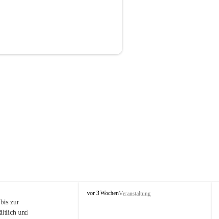
P
vor 3 Wochen
Veranstaltung
r
is zur 
i
ltlich und 