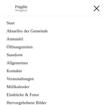
Prigglitz
Navigation
Prigglitz
Start
Aktuelles der Gemeinde
öffnet
Amtstafel
Amtstafel
in
Externe Webseite
neuem
Öffnungszeiten
Tab
öffnet
Gemeindezeitung
in
Ordner
Standorte
neuem
Tab
Allgemeines
+8
Kontakte
Veranstaltungen
Müllkalender
Eindrücke & Fotos
Hauptadresse
Hervorgehobene Bilder