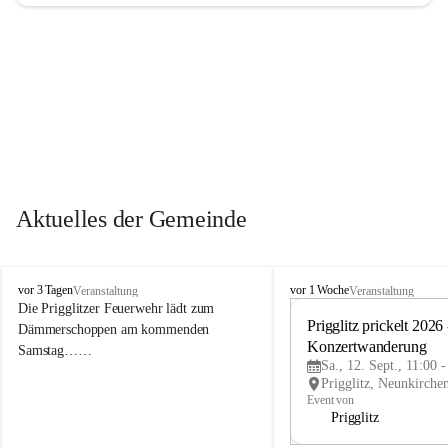
Aktuelles der Gemeinde
P
P
vor 3 Tagen
vor 1 Woche
Veranstaltung
Veranstaltung
r
r
Die Prigglitzer Feuerwehr lädt zum 
i
i
Prigglitz prickelt 2026 -
Dämmerschoppen am kommenden 
g
g
Konzertwanderung
Samstag……
g
g
Sa., 12. Sept., 11:00 
l
l
i
i
Event von
t
t
Prigglitz
z
z