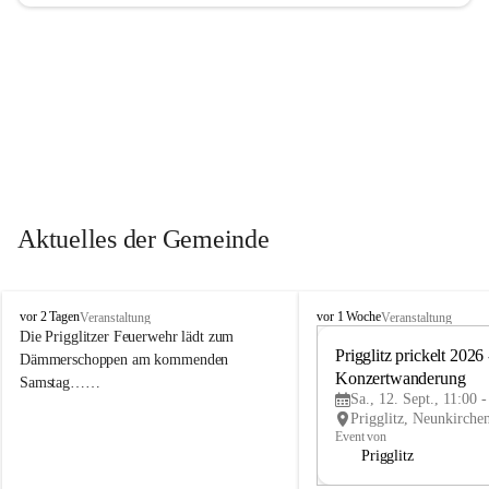
Aktuelles der Gemeinde
P
P
vor 2 Tagen
vor 1 Woche
Veranstaltung
Veranstaltung
r
r
Die Prigglitzer Feuerwehr lädt zum 
i
i
Prigglitz prickelt 2026 -
Dämmerschoppen am kommenden 
g
g
Konzertwanderung
Samstag……
g
g
Sa., 12. Sept., 11:00 
l
l
i
i
Event von
t
t
Prigglitz
z
z