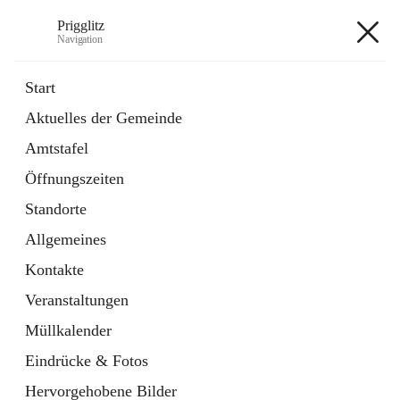
Prigglitz
Navigation
Prigglitz
Start
Aktuelles der Gemeinde
öffnet
Amtstafel
Amtstafel
in
Externe Webseite
neuem
Öffnungszeiten
Tab
öffnet
Gemeindezeitung
in
Ordner
Standorte
neuem
Tab
Allgemeines
+8
Kontakte
Veranstaltungen
Müllkalender
Eindrücke & Fotos
Hauptadresse
Hervorgehobene Bilder