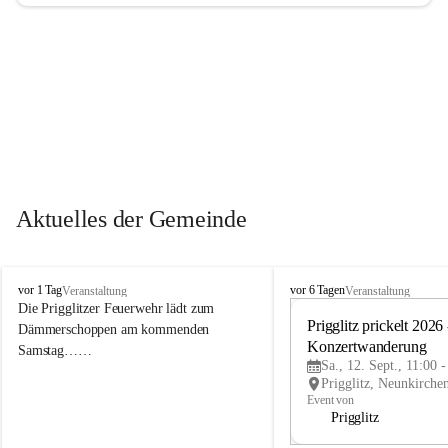
Aktuelles der Gemeinde
P
P
vor 1 Tag
vor 6 Tagen
Veranstaltung
Veranstaltung
r
r
Die Prigglitzer Feuerwehr lädt zum 
i
i
Prigglitz prickelt 2026 -
Dämmerschoppen am kommenden 
g
g
Konzertwanderung
Samstag……
g
g
Sa., 12. Sept., 11:00 
l
l
i
i
Event von
t
t
Prigglitz
z
z