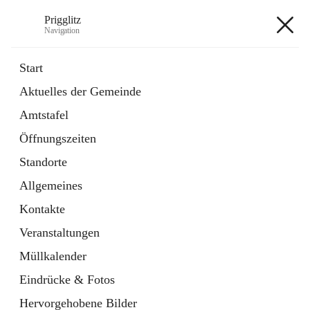
Prigglitz
Navigation
Prigglitz
Start
Aktuelles der Gemeinde
öffnet
Amtstafel
Amtstafel
in
Externe Webseite
neuem
Öffnungszeiten
Tab
öffnet
Gemeindezeitung
in
Ordner
Standorte
neuem
Tab
Allgemeines
+8
Kontakte
Veranstaltungen
Müllkalender
Eindrücke & Fotos
Hauptadresse
Hervorgehobene Bilder