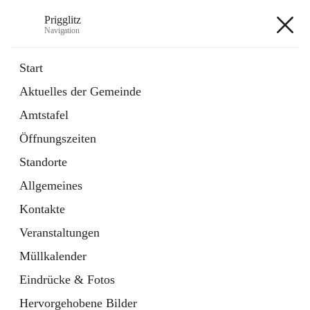
Prigglitz
Navigation
Prigglitz
Start
Aktuelles der Gemeinde
öffnet
Amtstafel
Amtstafel
in
Externe Webseite
neuem
Öffnungszeiten
Tab
öffnet
Gemeindezeitung
in
Ordner
Standorte
neuem
Tab
Allgemeines
+8
Kontakte
Veranstaltungen
Müllkalender
Eindrücke & Fotos
Hauptadresse
Hervorgehobene Bilder