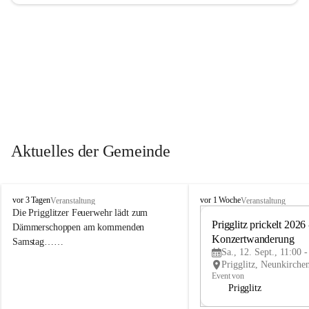
Aktuelles der Gemeinde
P
P
vor 3 Tagen
vor 1 Woche
Veranstaltung
Veranstaltung
r
r
Die Prigglitzer Feuerwehr lädt zum 
i
i
Prigglitz prickelt 2026 -
Dämmerschoppen am kommenden 
g
g
Konzertwanderung
Samstag……
g
g
Sa., 12. Sept., 11:00 
l
l
i
i
Event von
t
t
Prigglitz
z
z