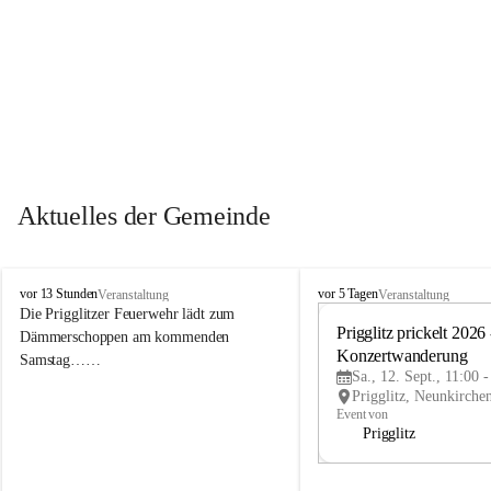
Aktuelles der Gemeinde
P
P
vor 13 Stunden
vor 5 Tagen
Veranstaltung
Veranstaltung
r
r
Die Prigglitzer Feuerwehr lädt zum 
i
i
Prigglitz prickelt 2026 -
Dämmerschoppen am kommenden 
g
g
Konzertwanderung
Samstag……
g
g
Sa., 12. Sept., 11:00 
l
l
i
i
Event von
t
t
Prigglitz
z
z