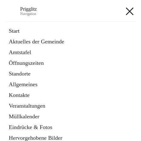
Prigglitz
Navigation
Prigglitz
Start
Aktuelles der Gemeinde
öffnet
Amtstafel
Amtstafel
in
Externe Webseite
neuem
Öffnungszeiten
Tab
öffnet
Gemeindezeitung
in
Ordner
Standorte
neuem
Tab
Allgemeines
+8
Kontakte
Veranstaltungen
Müllkalender
Eindrücke & Fotos
Hauptadresse
Hervorgehobene Bilder